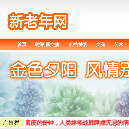
首页
时评|新文摘
专栏|博客
文苑
艺术
新，敲响瘟疫的丧钟，人类终将战胜肆虐无忌的病
广告栏