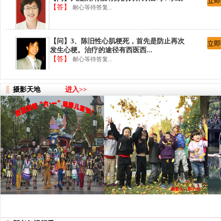
立即
【答】
耐心等待答复...
【问】3、陈旧性心肌梗死，首先是防止再次
立即
发生心梗。治疗的途径有西医西...
【答】
耐心等待答复...
【问】2、我不明白你询问的内容：心绞痛、
立即
摄影天地
进入>>
胸闷是有还是没有？有，则需要...
【答】
耐心等待答复...
【问】1、咳嗽的小孩多大？假如不合适服
立即
药，可以吃梨膏糖止咳。
【答】
耐心等待答复...
【问】陈医生，您好！中医传统手法救治心
立即
绞痛、胸闷，有没有好的保健方...
【答】
耐心等待答复...
【问】陈旧性心肌梗塞怎么治疗？
立即