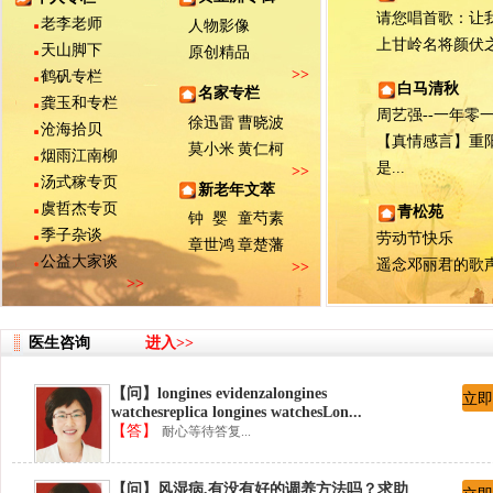
请您唱首歌：让我们
老李老师
人物影像
上甘岭名将颜伏之子
天山脚下
原创精品
>>
鹤矾专栏
白马清秋
名家专栏
龚玉和专栏
周艺强--一年零一月
徐迅雷
曹晓波
沧海拾贝
【真情感言】重
莫小米
黄仁柯
烟雨江南柳
是...
>>
汤式稼专页
新老年文萃
虞哲杰专页
青松苑
钟 婴
童芍素
季子杂谈
劳动节快乐
章世鸿
章楚藩
公益大家谈
遥念邓丽君的歌
>>
>>
医生咨询
进入>>
【问】longines evidenzalongines
立即
watchesreplica longines watchesLon...
【答】
耐心等待答复...
【问】风湿病,有没有好的调养方法吗？求助