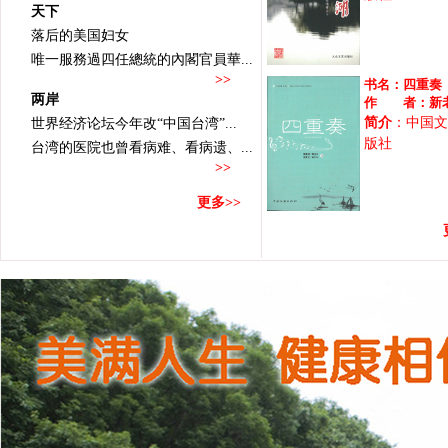
天下
落后的美国妇女
唯一服務過四任總統的內閣官員華...
>>
书名：
四重奏
两岸
作 者：
新
简介
：中国文
世界经济论坛今年改“中国台湾”...
版社
台湾的医院也曾看病难、看病遗、...
>>
更多>>