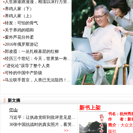
人生旅途路漫漫，相濡以沫行万里...
养鸡人家（下）
养鸡人家（上）
转发：可怕的骨气
关于养鸡的唱和
窗外芦花分外柔
2016年俄罗斯游记
郭凌霞：一丛扎根基层的红柳
经历三个世纪：今天，世界第一寿...
“进化论”误导了整个人类
可怜的中国中产阶级
马云联手普京，人类已无法阻挡！...
新文摘
新书上架
江山
书名：
杭州秀
习近平：让执政党听到批评意见是...
作 者：
新
30张中国抗战时的真实照片，看哭...
简介
：大众文
>>
版社