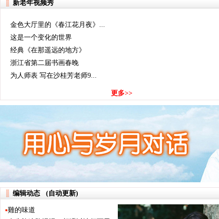
【答】长期包养就OK
新老年视频秀
金色大厅里的《春江花月夜》...
这是一个变化的世界
经典《在那遥远的地方》
浙江省第二届书画春晚
为人师表 写在沙桂芳老师9...
更多>>
编辑动态 (自动更新)
雞的味道