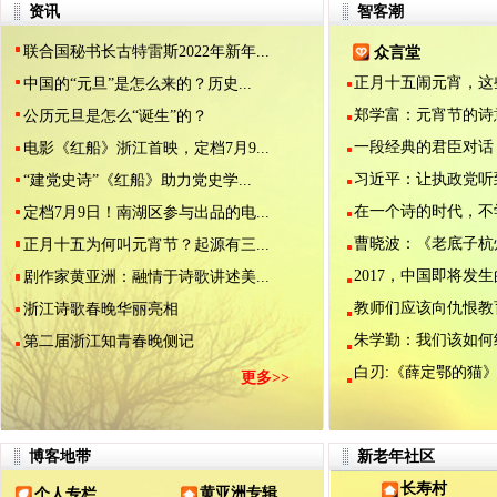
资讯
智客潮
联合国秘书长古特雷斯2022年新年...
众言堂
正月十五闹元宵，这些.
中国的“元旦”是怎么来的？历史...
郑学富：元宵节的诗意.
公历元旦是怎么“诞生”的？
一段经典的君臣对话（.
电影《红船》浙江首映，定档7月9...
习近平：让执政党听到.
“建党史诗”《红船》助力党史学...
在一个诗的时代，不学.
定档7月9日！南湖区参与出品的电...
曹晓波：《老底子杭州.
正月十五为何叫元宵节？起源有三...
2017，中国即将发生的
剧作家黄亚洲：融情于诗歌讲述美...
教师们应该向仇恨教育.
浙江诗歌春晚华丽亮相
朱学勤：我们该如何纪.
第二届浙江知青春晚侧记
白刃:《薛定鄂的猫》是
更多>>
博客地带
新老年社区
长寿村
黄亚洲专辑
个人专栏