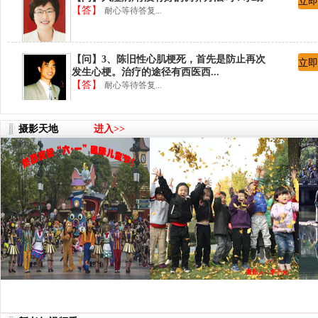
立即
【答】
耐心等待答复...
【问】3、陈旧性心肌梗死，首先是防止再次
立即
发生心梗。治疗的途径有西医西...
【答】
耐心等待答复...
【问】2、我不明白你询问的内容：心绞痛、
立即
摄影天地
进入>>
胸闷是有还是没有？有，则需要...
【答】
耐心等待答复...
【问】1、咳嗽的小孩多大？假如不合适服
立即
药，可以吃梨膏糖止咳。
【答】
耐心等待答复...
【问】陈医生，您好！中医传统手法救治心
立即
绞痛、胸闷，有没有好的保健方...
【答】
耐心等待答复...
【问】陈旧性心肌梗塞怎么治疗？
立即