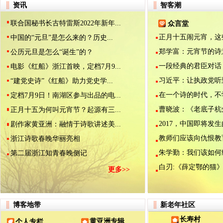
资讯
智客潮
联合国秘书长古特雷斯2022年新年...
众言堂
正月十五闹元宵，这些.
中国的“元旦”是怎么来的？历史...
郑学富：元宵节的诗意.
公历元旦是怎么“诞生”的？
一段经典的君臣对话（.
电影《红船》浙江首映，定档7月9...
习近平：让执政党听到.
“建党史诗”《红船》助力党史学...
在一个诗的时代，不学.
定档7月9日！南湖区参与出品的电...
曹晓波：《老底子杭州.
正月十五为何叫元宵节？起源有三...
2017，中国即将发生的
剧作家黄亚洲：融情于诗歌讲述美...
教师们应该向仇恨教育.
浙江诗歌春晚华丽亮相
朱学勤：我们该如何纪.
第二届浙江知青春晚侧记
白刃:《薛定鄂的猫》是
更多>>
博客地带
新老年社区
长寿村
黄亚洲专辑
个人专栏