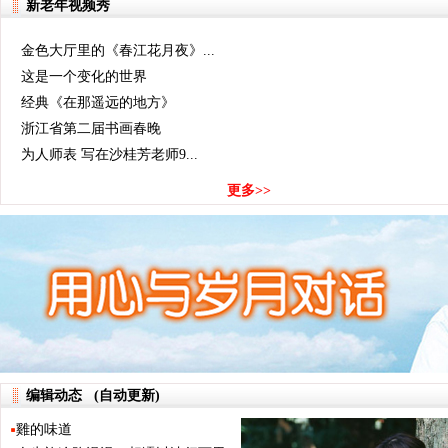
【答】长期包养就OK
新老年视频秀
金色大厅里的《春江花月夜》...
这是一个变化的世界
经典《在那遥远的地方》
浙江省第二届书画春晚
为人师表 写在沙桂芳老师9...
更多>>
编辑动态 (自动更新)
雞的味道