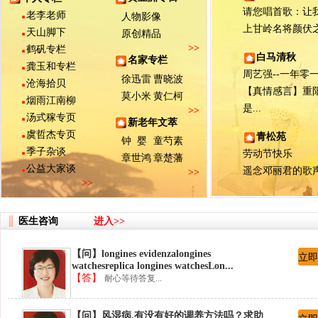
请您唱首歌：让我们
老李老师
人物影像
上甘岭名将颜伏之子
天山脚下
原创精品
>>
鹤矾专栏
白马清秋
名家专栏
龚玉和专栏
周艺强--一年零一月
徐迅雷
曹晓波
沧海拾贝
【真情感言】重
莫小米
黄仁柯
烟雨江南柳
是...
>>
汤式稼专页
新老年文萃
虞哲杰专页
青松苑
钟 婴
童芍素
季子杂谈
劳动节快乐
章世鸿
章楚藩
公益大家谈
遥念邓丽君的歌
>>
>>
医生咨询
进入>>
【问】longines evidenzalongines
立即
watchesreplica longines watchesLon...
【答】
耐心等待答复...
【问】风湿病,有没有好的调养方法吗？求助