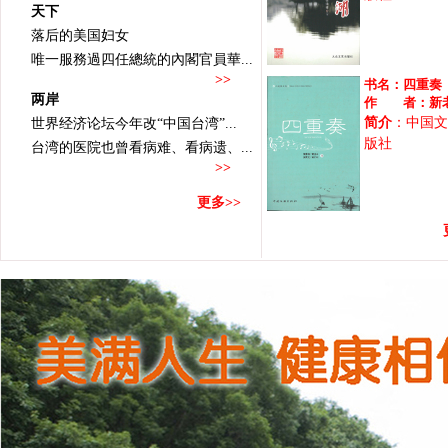
天下
落后的美国妇女
唯一服務過四任總統的內閣官員華...
>>
书名：
四重奏
两岸
作 者：
新
简介
：中国文
世界经济论坛今年改“中国台湾”...
版社
台湾的医院也曾看病难、看病遗、...
>>
更多>>