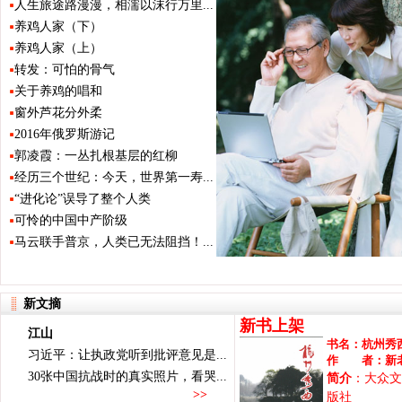
人生旅途路漫漫，相濡以沫行万里...
养鸡人家（下）
养鸡人家（上）
转发：可怕的骨气
关于养鸡的唱和
窗外芦花分外柔
2016年俄罗斯游记
郭凌霞：一丛扎根基层的红柳
经历三个世纪：今天，世界第一寿...
“进化论”误导了整个人类
可怜的中国中产阶级
马云联手普京，人类已无法阻挡！...
新文摘
新书上架
江山
书名：
杭州秀
习近平：让执政党听到批评意见是...
作 者：
新
30张中国抗战时的真实照片，看哭...
简介
：大众文
>>
版社