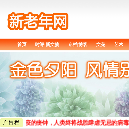
首页
时评|新文摘
专栏|博客
文苑
艺术
，敲响瘟疫的丧钟，人类终将战胜肆虐无忌的病毒
广告栏