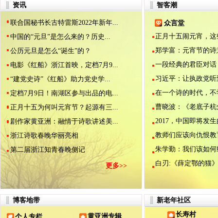
资讯
智客潮
联合国秘书长古特雷斯2022年新年...
众言堂
正月十五闹元宵，这些.
中国的“元旦”是怎么来的？历史...
郑学富：元宵节的诗意.
公历元旦是怎么“诞生”的？
一段经典的君臣对话（.
电影《红船》浙江首映，定档7月9...
习近平：让执政党听到.
“建党史诗”《红船》助力党史学...
在一个诗的时代，不学.
定档7月9日！南湖区参与出品的电...
曹晓波：《老底子杭州.
正月十五为何叫元宵节？起源有三...
2017，中国即将发生的
剧作家黄亚洲：融情于诗歌讲述美...
教师们应该向仇恨教育.
浙江诗歌春晚华丽亮相
朱学勤：我们该如何纪.
第二届浙江知青春晚侧记
白刃:《薛定鄂的猫》是
更多>>
博客地带
新老年社区
长寿村
黄亚洲专辑
个人专栏