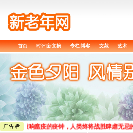
首页
时评|新文摘
专栏|博客
文苑
艺术
纳新，敲响瘟疫的丧钟，人类终将战胜肆虐无忌的
广告栏