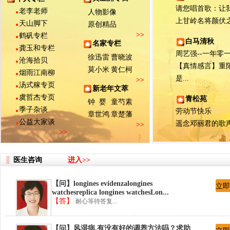
请您唱首歌：让我们
老李老师
人物影像
上甘岭名将颜伏之子
天山脚下
原创精品
>>
鹤矾专栏
白马清秋
名家专栏
龚玉和专栏
周艺强--一年零一月
徐迅雷
曹晓波
沧海拾贝
【真情感言】重
莫小米
黄仁柯
烟雨江南柳
是...
>>
汤式稼专页
新老年文萃
虞哲杰专页
青松苑
钟 婴
童芍素
季子杂谈
劳动节快乐
章世鸿
章楚藩
公益大家谈
遥念邓丽君的歌
>>
>>
医生咨询
进入>>
【问】longines evidenzalongines
立即
watchesreplica longines watchesLon...
【答】
耐心等待答复...
【问】风湿病,有没有好的调养方法吗？求助