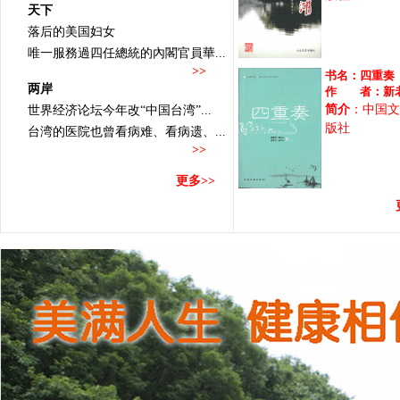
天下
落后的美国妇女
唯一服務過四任總統的內閣官員華...
>>
书名：
四重奏
两岸
作 者：
新
简介
：中国文
世界经济论坛今年改“中国台湾”...
版社
台湾的医院也曾看病难、看病遗、...
>>
更多>>