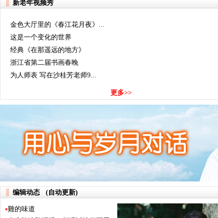
【答】长期包养就OK
新老年视频秀
金色大厅里的《春江花月夜》...
这是一个变化的世界
经典《在那遥远的地方》
浙江省第二届书画春晚
为人师表 写在沙桂芳老师9...
更多>>
编辑动态 (自动更新)
雞的味道