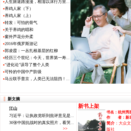
人生旅途路漫漫，相濡以沫行万里...
养鸡人家（下）
养鸡人家（上）
转发：可怕的骨气
关于养鸡的唱和
窗外芦花分外柔
2016年俄罗斯游记
郭凌霞：一丛扎根基层的红柳
经历三个世纪：今天，世界第一寿...
“进化论”误导了整个人类
可怜的中国中产阶级
马云联手普京，人类已无法阻挡！...
新文摘
新书上架
江山
书名：
杭州秀
习近平：让执政党听到批评意见是...
作 者：
新
30张中国抗战时的真实照片，看哭...
简介
：大众文
>>
版社