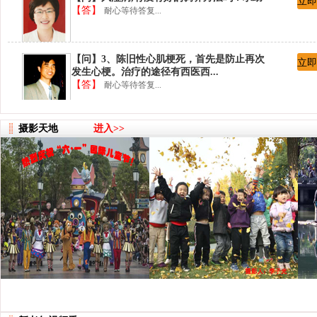
立即
【答】
耐心等待答复...
【问】3、陈旧性心肌梗死，首先是防止再次
立即
发生心梗。治疗的途径有西医西...
【答】
耐心等待答复...
【问】2、我不明白你询问的内容：心绞痛、
立即
摄影天地
进入>>
胸闷是有还是没有？有，则需要...
【答】
耐心等待答复...
【问】1、咳嗽的小孩多大？假如不合适服
立即
药，可以吃梨膏糖止咳。
【答】
耐心等待答复...
【问】陈医生，您好！中医传统手法救治心
立即
绞痛、胸闷，有没有好的保健方...
【答】
耐心等待答复...
【问】陈旧性心肌梗塞怎么治疗？
立即