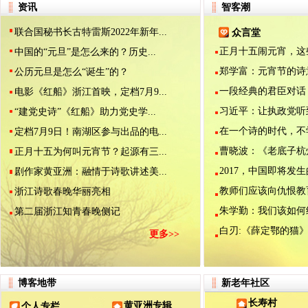
资讯
智客潮
联合国秘书长古特雷斯2022年新年...
众言堂
正月十五闹元宵，这些.
中国的“元旦”是怎么来的？历史...
郑学富：元宵节的诗意.
公历元旦是怎么“诞生”的？
一段经典的君臣对话（.
电影《红船》浙江首映，定档7月9...
习近平：让执政党听到.
“建党史诗”《红船》助力党史学...
在一个诗的时代，不学.
定档7月9日！南湖区参与出品的电...
曹晓波：《老底子杭州.
正月十五为何叫元宵节？起源有三...
2017，中国即将发生的
剧作家黄亚洲：融情于诗歌讲述美...
教师们应该向仇恨教育.
浙江诗歌春晚华丽亮相
朱学勤：我们该如何纪.
第二届浙江知青春晚侧记
白刃:《薛定鄂的猫》是
更多>>
博客地带
新老年社区
长寿村
黄亚洲专辑
个人专栏