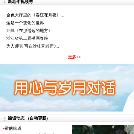
【答】长期包养就OK
新老年视频秀
金色大厅里的《春江花月夜》...
这是一个变化的世界
经典《在那遥远的地方》
浙江省第二届书画春晚
为人师表 写在沙桂芳老师9...
更多>>
编辑动态 (自动更新)
雞的味道