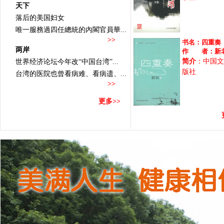
天下
落后的美国妇女
唯一服務過四任總統的內閣官員華...
>>
书名：
四重奏
两岸
作 者：
新
简介
：中国文
世界经济论坛今年改“中国台湾”...
版社
台湾的医院也曾看病难、看病遗、...
>>
更多>>