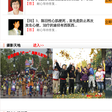
立即
【答】
耐心等待答复...
【问】3、陈旧性心肌梗死，首先是防止再次
立即
发生心梗。治疗的途径有西医西...
【答】
耐心等待答复...
【问】2、我不明白你询问的内容：心绞痛、
立即
摄影天地
进入>>
胸闷是有还是没有？有，则需要...
【答】
耐心等待答复...
【问】1、咳嗽的小孩多大？假如不合适服
立即
药，可以吃梨膏糖止咳。
【答】
耐心等待答复...
【问】陈医生，您好！中医传统手法救治心
立即
绞痛、胸闷，有没有好的保健方...
【答】
耐心等待答复...
【问】陈旧性心肌梗塞怎么治疗？
立即