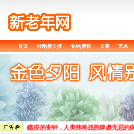
首页
时评|新文摘
专栏|博客
文苑
艺术
新，敲响瘟疫的丧钟，人类终将战胜肆虐无忌的病
广告栏