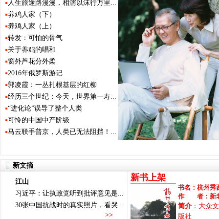
人生旅途路漫漫，相濡以沫行万里...
养鸡人家（下）
养鸡人家（上）
转发：可怕的骨气
关于养鸡的唱和
窗外芦花分外柔
2016年俄罗斯游记
郭凌霞：一丛扎根基层的红柳
经历三个世纪：今天，世界第一寿...
“进化论”误导了整个人类
可怜的中国中产阶级
马云联手普京，人类已无法阻挡！...
新文摘
新书上架
江山
书名：
杭州秀
习近平：让执政党听到批评意见是...
作 者：
新
30张中国抗战时的真实照片，看哭...
简介
：大众文
>>
版社