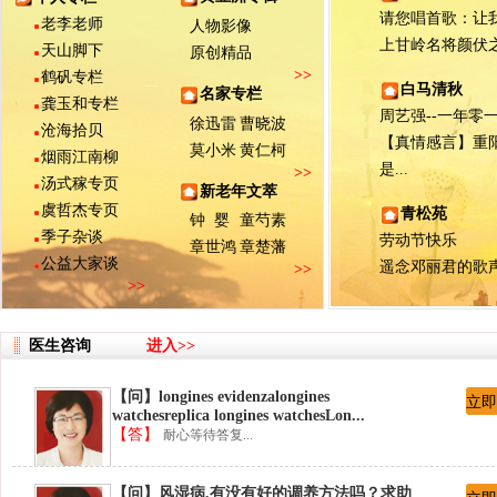
请您唱首歌：让我们
老李老师
人物影像
上甘岭名将颜伏之子
天山脚下
原创精品
>>
鹤矾专栏
白马清秋
名家专栏
龚玉和专栏
周艺强--一年零一月
徐迅雷
曹晓波
沧海拾贝
【真情感言】重
莫小米
黄仁柯
烟雨江南柳
是...
>>
汤式稼专页
新老年文萃
虞哲杰专页
青松苑
钟 婴
童芍素
季子杂谈
劳动节快乐
章世鸿
章楚藩
公益大家谈
遥念邓丽君的歌
>>
>>
医生咨询
进入>>
【问】longines evidenzalongines
立即
watchesreplica longines watchesLon...
【答】
耐心等待答复...
【问】风湿病,有没有好的调养方法吗？求助