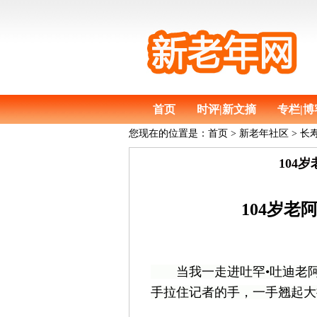
首页
时评|新文摘
专栏|博
您现在的位置是：
首页
>
新老年社区 >
104
104岁老
当我一走进吐罕•吐迪老阿妈
手拉住记者的手，一手翘起大