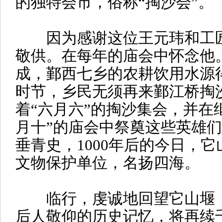
的独特会市，俗称“掏沙会”。
因为感谢这位王元玮和工匠
敬供。在每年的庙会中怀念他
成，鄞西七乡的农耕饮用水源
时节，乡民无须再来鄞江桥掏
着“六月六”的掏沙集会，并在继
月十”的庙会中祭奠这些英雄
垂青史，1000年后的今日，
文物保护单位，名扬四海。
临行，虔诚地回望它山堰，
后人敬仰的历史记忆，将再续千