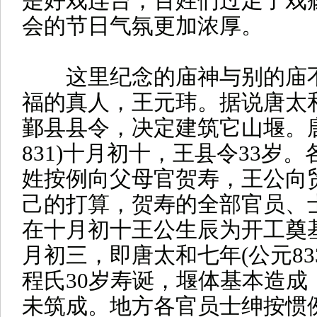
是好戏连台，百姓们过足了戏瘾
会的节日气氛更加浓厚。
这里纪念的庙神与别的庙不
福的真人，王元玮。据说唐太
鄞县县令，决定建筑它山堰。
831)十月初十，王县令33岁
姓按例向父母官贺寿，王公向
己的打算，贺寿的全部官员、
在十月初十王公生辰为开工奠
月初三，即唐太和七年(公元83
程氏30岁寿诞，堰体基本造成
未筑成。地方各官员士绅按惯