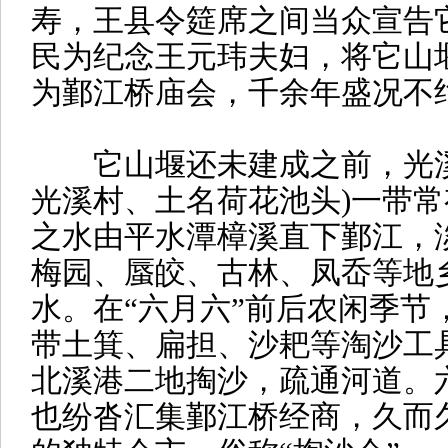
寿，王县令筵席之间当众宣告
民为纪念王元玮夫妇，将它山
为鄞江桥庙会，千余年盛况不
它山堰还未建成之前，光溪
光溪村、土名荷花池头)一带
之水由平水潭樟溪直下鄞江，
梅园、蜃皎、古林、凤岙等地
水。在“六月六”前后农闲季节
带土箕、扁担、沙耙等淘沙工
北溪港二地掏沙，疏通河道。
也纷沓汇集鄞江桥经商，久而