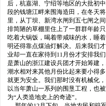
后，杭嘉湖、宁绍等地区的大批初中
段的钱塘江畔来围海造田，在冬天将
里，从丁坝、新湾水闸到五七闸之间
排简陋的草棚里住上了一群群年龄只
吃着大锅饭，喝着带咸味的水，睡着
明还得靠点煤油灯解决。后来我们才
业却一直在家待到
11
月份才安排我们
是萧山的浙江建设兵团才开始筹建，
潮水相对来其他月份比起来要小得多
就更为安全。我们那时没有机械化，
以当年萧山一系列的围垦工程，也被
为
“
人类造地史上的奇迹
”
。
那年的
12
月下旬，当地农民和驻