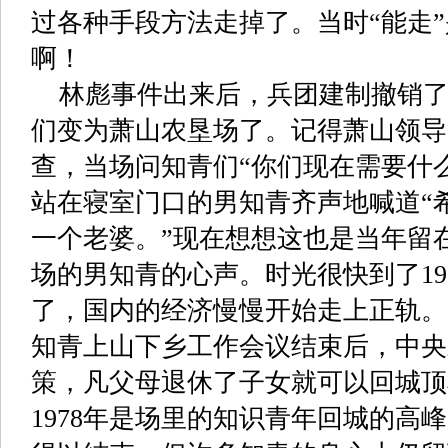
过各种手段方法走掉了。当时
“
能走
”
啊！
林彪事件出来后，兵团建制撤销
们变为萧山农垦场了。记得萧山领导
查，当场问知青们
“
你们现在需要什
站在寝室门口的男知青齐声地喊道
“
一个老婆。
”
现在想想这也是当年留
场的男知青的心声。时光很快到了
19
了，国内的经济慢慢开始走上正轨。
知青上山下乡工作会议结束后，中央
策，凡父母退休了子女就可以回城顶
1978
年是场里的知识青年回城的高峰