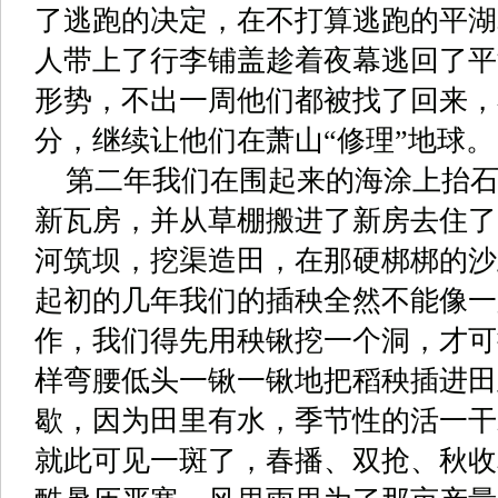
了逃跑的决定，在不打算逃跑的平湖
人带上了行李铺盖趁着夜幕逃回了平
形势，不出一周他们都被找了回来，
分，继续让他们在萧山“修理”地球。
第二年我们在围起来的海涂上抬
新瓦房，并从草棚搬进了新房去住了
河筑坝，挖渠造田，在那硬梆梆的沙
起初的几年我们的插秧全然不能像一
作，我们得先用秧锹挖一个洞，才可
样弯腰低头一锹一锹地把稻秧插进田
歇，因为田里有水，季节性的活一干
就此可见一斑了，春播、双抢、秋收