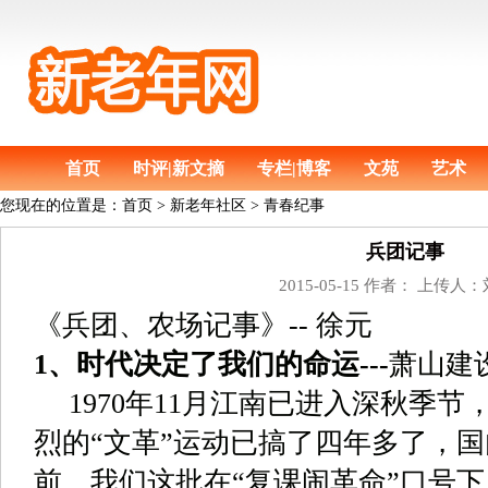
首页
时评|新文摘
专栏|博客
文苑
艺术
您现在的位置是：
首页
>
新老年社区 > 青春纪事
兵团记事
2015-05-15 作者： 上传人
《兵团、农场记事》
--
徐元
1
、时代决定了我们的命运
---
萧山建
1970
年
11
月江南已进入深秋季节
烈的
“
文革
”
运动已搞了四年多了，国
前，我们这批在
“
复课闹革命
”
口号下