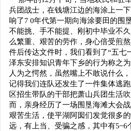
兵团战士，在钱塘江边的海涂上一下
响了
7 0
年代第一期向海涂要田的围
不能挑、手不能提、刚初中毕业不久
么繁重、艰苦的劳作，身心倍受煎熬
件后传达文件时，我们看到了
“
五七
泽东安排知识青年下乡的行为称之为
人为之愕然，虽然嘴上不敢说什么，
记得我们连队还发生了一件集体逃跑
区招生带队的干部把萧山兵团生活吹
而，亲身经历了一场围垦海滩大会战
艰苦生活，使平湖阿囡们发觉很多的
远，有上当、受骗之感，其中有
5~6