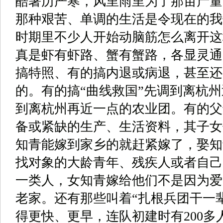
酷暑历严寒，风里雨里为了那亩产量
那种艰苦、单调的生活是令现在的我
时期里不少人开始动脑筋怎么离开这
真是虾有虾路、蟹有蟹路，各显灵通
搞特照、有的搞内退或病退，甚至还
的。有的搞
“
曲线救国
”
先调到离杭州
到离杭州再近一点的农业团。有的父
备或紧缺的生产、生活资料，其子女
知青能嫁到家乡的就赶紧嫁了，娶知
找对象的大龄青年、残疾人或者自己
一类人，女知青嫁给他们不是因为爱
老家。还有那些叫着
“
扎根兵团干一
得更快、更早，连队初建时有
200
多