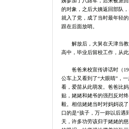
姨参加了八路军，后来被派回
的对象，之后大姨返回部队，小
就入了党，成了当时最年轻的
跟在后面放哨。
解放后，大舅在天津当教授
高中，毕业后留校工作，从此
爸爸来校宣传讲话时（195
公车上又看到了“大眼睛”，
看，爱苗从此萌发。爸爸比妈
贴，姥姥和姥爷的强烈反对终
毅。相信姥姥当时对妈妈说了
口的是“孩子，万一妳以后遇
天，许多功劳该归于姥姥的慈