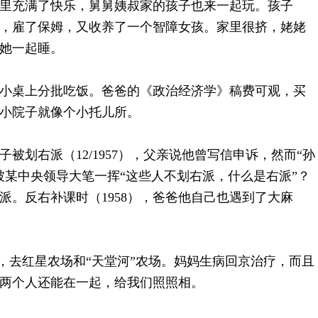
充满了快乐，舅舅姨叔家的孩子也来一起玩。孩子
，雇了保姆，又收养了一个智障女孩。家里很挤，姥姥
她一起睡。
桌上分批吃饭。爸爸的《政治经济学》稿费可观，买
小院子就像个小托儿所。
划右派（12/1957），父亲说他曾写信申诉，然而“孙
被某中央领导大笔一挥“这些人不划右派，什么是右派”？
派。反右补课时（1958），爸爸他自己也遇到了大麻
），去红星农场和“天堂河”农场。妈妈生病回京治疗，而且
两个人还能在一起，给我们照照相。