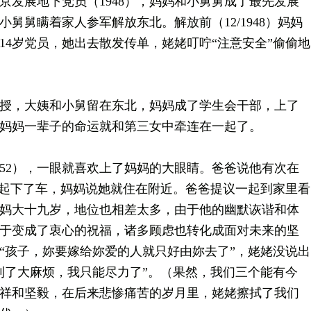
京发展地下党员（1948），妈妈和小舅舅成了最先发展
舅舅瞒着家人参军解放东北。解放前（12/1948）妈妈
14岁党员，她出去散发传单，姥姥叮咛“注意安全”偷偷地
，大姨和小舅留在东北，妈妈成了学生会干部，上了
妈妈一辈子的命运就和第三女中牵连在一起了。
2），一眼就喜欢上了妈妈的大眼睛。爸爸说他有次在
一起下了车，妈妈说她就住在附近。爸爸提议一起到家里看
妈大十九岁，地位也相差太多，由于他的幽默诙谐和体
于变成了衷心的祝福，诸多顾虑也转化成面对未来的坚
“孩子，妳要嫁给妳爱的人就只好由妳去了”，姥姥没说出
到了大麻烦，我只能尽力了”。（果然，我们三个能有今
祥和坚毅，在后来悲惨痛苦的岁月里，姥姥擦拭了我们