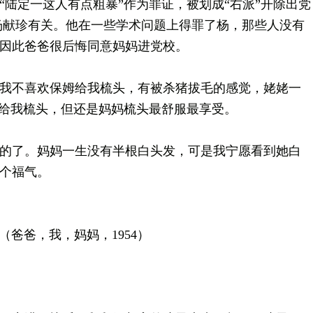
“陆定一这人有点粗暴”作为罪证，被划成“右派”开除出党
事与杨献珍有关。他在一些学术问题上得罪了杨，那些人没有
因此爸爸很后悔同意妈妈进党校。
不喜欢保姆给我梳头，有被杀猪拔毛的感觉，姥姥一
来给我梳头，但还是妈妈梳头最舒服最享受。
的了。妈妈一生没有半根白头发，可是我宁愿看到她白
那个福气。
（爸爸，我，妈妈，1954）