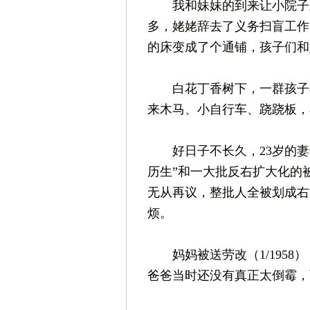
我和妹妹的到来让小院子里
多，姥姥辞去了义务扫盲工作
的床变成了个通铺，孩子们和
白花丁香树下，一群孩子小
来木马、小自行车、跷跷板，
好日子不长久，23岁的妻子被
历生”和一大批反右扩大化的
无从再议，整批人全被划成右
烦。
妈妈被送劳改（1/1958
爸爸当时还没有真正太倒霉，