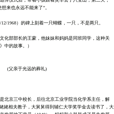
追悼仪式后，带着小孩跟着灵车去了八宝山，第二天，
使想来也永远不能来了”。
7/12/1968）的碑上刻着一只蝴蝶，一只，不是两只。
化部部长的王蒙，他妹妹和妈妈是同班同学，这种关
蝶》中的故事。）
(父亲于光远的葬礼)
北京三中校长，后往北京工业学院当化学系主任，解
。姥姥相夫教子，大舅舅得到辅仁大学奖学金去读书了，大