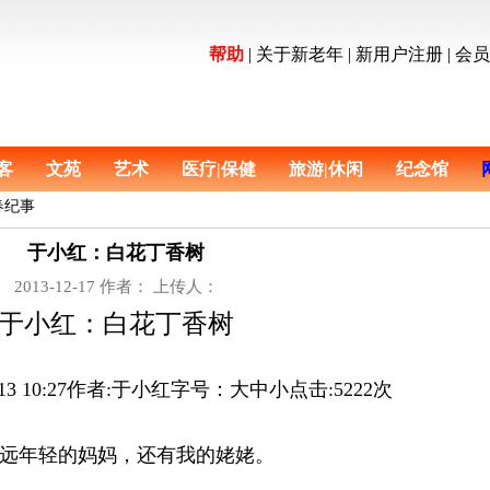
帮助
|
关于新老年
|
新用户注册
|
会
客
文苑
艺术
医疗|保健
旅游|休闲
纪念馆
 青春纪事
于小红：白花丁香树
2013-12-17 作者： 上传人：
于小红：白花丁香树
1-13 10:27作者:于小红字号：大中小点击:5222次
年轻的妈妈，还有我的姥姥。