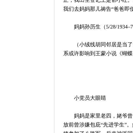
正，我出生登记上是郁小红。
我们去妈妈那儿祷告“爸爸即
妈妈孙历生（5/28/1934–
（小绒线胡同邻居是当了文
系或许影响到王蒙小说《蝴
小党员大眼睛
妈妈是家里老四，姥爷曾是
放前曾涉嫌包庇“先进学生”