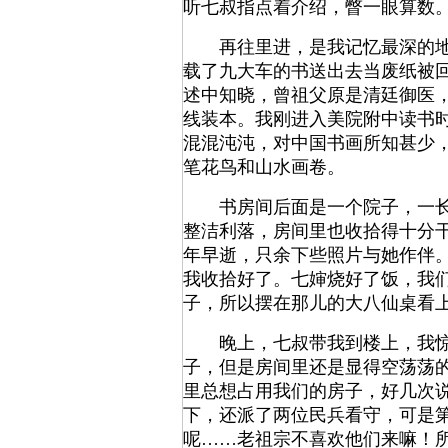
听七叔指点着介绍，瞥一眼算数
再往里进，是我记忆最深的地方
载了九大车的书送出去当废纸被
述中知晓，曾祖父原是清廷御医
线装本。我刚进入美院附中读书
混混沌沌，对中国书画所知甚少
笔花鸟和山水画卷。
书房间后面是一个院子，一长排
整洁利落，房间里也收拾得十分
年早逝，只余下些照片与她作伴
我收拾好了。七婶烧好了饭，我
子，所以摆在那儿的大八仙桌看
晚上，七叔带我到楼上，我惊讶
子，但是房间里还是显得空荡荡
里总想占用我们的房子，好几次
下，还派了两位民兵看守，可是
呢……老祖宗不喜欢他们来嘛！