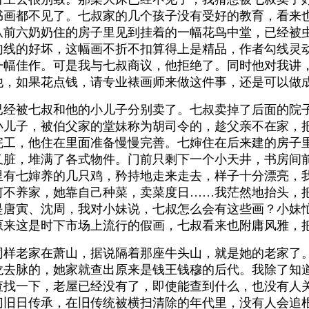
书画都不见了。七叔家的几个孩子没有受好的教育，看来
从前六奶奶住的房子里见到挂着的一幅花鸟中堂，已经被
勾线的好坏，这幅画不折不扣算得上是精品，作者勾线灵
一幅佳作。可是我与七叔商议，他拒绝了。同时他对我讲
他，如果花点钱，请专业裱画师来做这件事，还是可以做
被七叔和他的小儿子分别卖了。七叔卖掉了后面的院子
小儿子，被伯父家的堂妹称为胡司令的，趁父亲不在家，
完工，他住在里面准备慢慢完善。七婶住在后来建的房子
又脏，堆满了各式物件。门前只剩下一个小天井，书房间
里有七婶养的几只鸡，矜持地走来走去，样子十分漂亮，
何不养家，她靠自己种菜，卖菜度日……我茫然地抬头，
是唐寅、沈周，我对小妹说，七叔怎么会有这些画？小妹
原来这是时下市场上流行的假画，七叔看来也附庸风雅，
老家在萧山，据说隔着那座牛头山，就是她的老家了。
龙去脉的，她家就查出原来是钱王钱穆的后代。我除了知
查找一下，老屋已经没有了，即使能查到什么，也没有人
切旧日传承，在旧传统被横扫清除的年代里，没有人会追