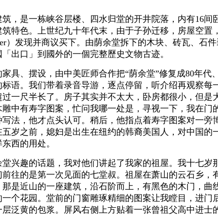
，是一栋峡谷层楼、四水归堂的开井院落，内有16间
建筑特色。上世纪九十年代末，由于子孙迁移，房屋空置
erliner）发现并商议买下。由荫余堂拆下的木块、砖瓦
國「出口」到國外的一個完整歷史文物古迹。
具、摆设，由中美匠师合作把“荫余堂”修复成80年代
的标语。我们带着录音导游，逐点停留，听介绍再观察每
超过一尺半长了。房子其实并不太大，卧房都很小，但是
木雕中有寿字图案，忙问我哪一处是，寻视一下，我在门
种写法，他才点头认可。稍后，他指点着寿字图案对一旁
在五岁之前，媳妇是出生在纽约的韩裔美国人，对中国的
样东西的用处。
兴趣的话题，我对他们讲起了我家的祖屋。我十七岁那
们前往的是第一次见面的七堂叔。祖屋在萧山的云石乡，
。那是近山的一座建筑，沿石阶而上，有黑色的木门，曲
的一个花园。堂前的门窗雕琢精细的图案让我瞠目，进门
一层泛黄的包浆。屏风右侧上方贴着一张曾祖父高中进士