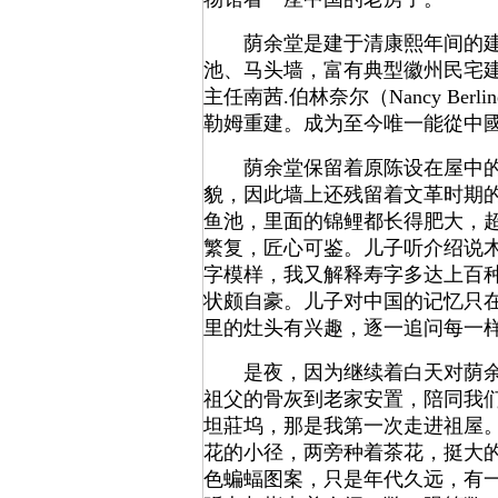
荫余堂是建于清康熙年间的建筑
池、马头墙，富有典型徽州民宅
主任南茜.伯林奈尔（Nancy B
勒姆重建。成为至今唯一能從中
荫余堂保留着原陈设在屋中的家
貌，因此墙上还残留着文革时期
鱼池，里面的锦鲤都长得肥大，
繁复，匠心可鉴。儿子听介绍说
字模样，我又解释寿字多达上百
状颇自豪。儿子对中国的记忆只
里的灶头有兴趣，逐一追问每一
是夜，因为继续着白天对荫余堂
祖父的骨灰到老家安置，陪同我
坦莊坞，那是我第一次走进祖屋
花的小径，两旁种着茶花，挺大
色蝙蝠图案，只是年代久远，有