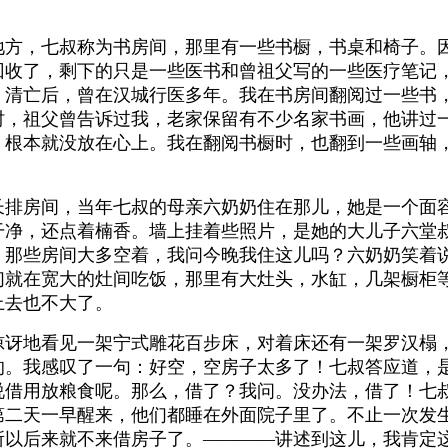
。
，七叔称为书房间，那里有一些书橱，书桌和椅子。因
回收了，剩下的只是一些医书和曾祖父写的一些医疗笔记
，清亡后，曾在汉城行医多年。我在书房间翻阅过一些书
时，祖父曾告诉过我，老家保留有不少名家书画，他讲过
，根本就没放在心上。我在翻阅书橱时，也翻到一些画轴
房间，当年七叔的母亲六奶奶住在那儿，她是一个面容
干净，还点着楠香。墙上挂着些照片，是她的大儿子六堂
。那些房间大多空着，我问今晚我住这儿吗？六奶奶笑着说
们就在宽大的灶间吃饭，那里有大灶头，水缸，几架橱柜
上去也不大了。
地看见一架宁式雕花百步床，对着床还有一架罗汉榻，
的。我感叹了一句：好空，空房子太多了！七叔答应道，
说借用放粮食呢。那么，借了？我问。没办法，借了！七
第二天一早醒来，他们都睡在外面院子里了。不止一次发
所以后来就不来借房子了。————讲述到这儿，我肯定