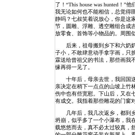
了！“This house was 
我无论如何也不能相信，总觉得
静吗？七叔笑着说放心，你是这
节，圆雕、浮雕、透空雕组合成
放零食、首饰等小物品的。周围
后来，祖母搬到乡下和六奶奶作
子小，不敢肆意动手拿字画，只
霖送给曾祖父的书法，那些画我
缘再得一见了。
十年后，母亲去世，我回国送葬
亲决定在稍下一点点的山坡上竹
伤中也有些宽慰。下山后，又在
有成交。我指着那些雕花的门窗
几年后，我几次返乡，都到乡下
坍崩，似乎多了一个小瀑布，我
载悠悠而去，真不必太过较真，
的一部分雕花窗子装在新屋上，