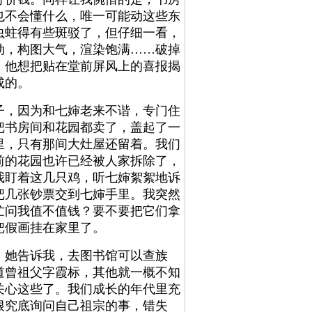
也不会懂什么，唯一可能动这些东
虫蛀得有些斑驳了，但仔细一看，
动，构图大气，渲染饱满……破掉
，他想把贴在堂前屏风上的喜报揭
成的。
，因为和七婶老来不谐，专门住
把书房间和花园都卖了，盖起了一
里，只有那间大灶屋还留着。我们
前的花园也许已经被人家拆除了，
我盯着这几只鸡，听七婶絮絮地诉
把几张钞票交到七婶手里。我突然
忙问我值不值钱？要不要把它们拿
把假画挂在家里了。
她告诉我，去图书馆可以查族
道曾祖父字霞标，其他就一概不知
关心这些了。我们成长的年代里充
根究底询问自己祖宗的事，错失