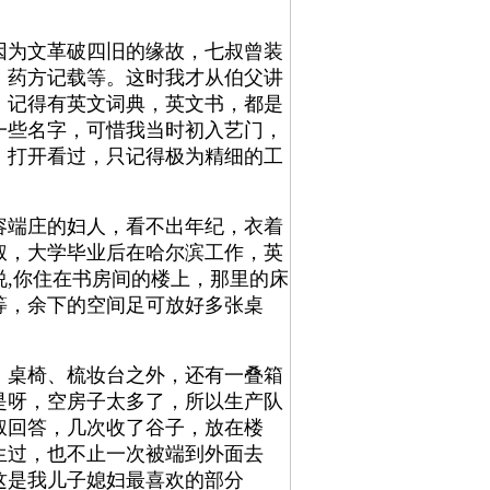
为文革破四旧的缘故，七叔曾装
，药方记载等。这时我才从伯父讲
，记得有英文词典，英文书，都是
一些名字，可惜我当时初入艺门，
，打开看过，只记得极为精细的工
端庄的妇人，看不出年纪，衣着
叔，大学毕业后在哈尔滨工作，英
,你住在书房间的楼上，那里的床
等，余下的空间足可放好多张桌
桌椅、梳妆台之外，还有一叠箱
是呀，空房子太多了，所以生产队
叔回答，几次收了谷子，放在楼
生过，也不止一次被端到外面去
这是我儿子媳妇最喜欢的部分