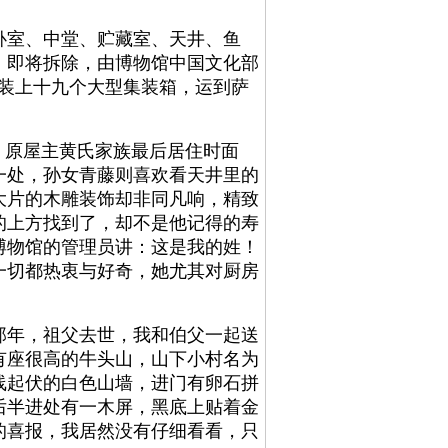
卧室、中堂、贮藏室、天井、鱼
，即将拆除，由博物馆中国文化部
、石件装上十九个大型集装箱，运到萨
、原屋主黄氏家族最后居住时面
一处，孙女青藤则喜欢看天井里的
大片的木雕装饰却非同凡响，精致
的上方找到了，却不是他记得的寿
博物馆的管理员讲：这是我的姓！
一切都热衷与好奇，她尤其对厨房
年，祖父去世，我和伯父一起送
有座很高的牛头山，山下小村名为
线起伏的白色山墙，进门有卵石拼
后半进处有一木屏，黑底上贴着金
的喜报，我居然没有仔细看看，只