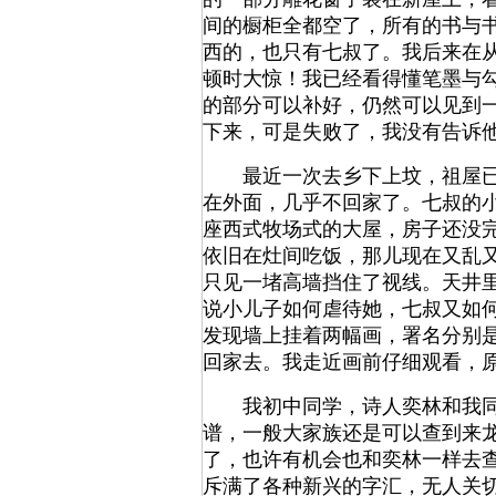
间的橱柜全都空了，所有的书与
西的，也只有七叔了。我后来在
顿时大惊！我已经看得懂笔墨与
的部分可以补好，仍然可以见到
下来，可是失败了，我没有告诉
最近一次去乡下上坟，祖屋已经
在外面，几乎不回家了。七叔的
座西式牧场式的大屋，房子还没
依旧在灶间吃饭，那儿现在又乱
只见一堵高墙挡住了视线。天井
说小儿子如何虐待她，七叔又如
发现墙上挂着两幅画，署名分别
回家去。我走近画前仔细观看，
我初中同学，诗人奕林和我同样
谱，一般大家族还是可以查到来
了，也许有机会也和奕林一样去
斥满了各种新兴的字汇，无人关