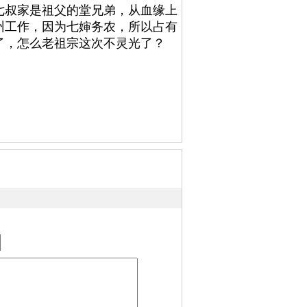
七叔家是祖父的堂兄弟，从血缘上
州工作，因为七婶务农，所以占有
了，怎么老祖宗这次不灵光了？