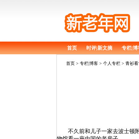
首页
时评|新文摘
专栏|博
首页
> 专栏|博客 > 个人专栏 > 
不久前和儿子一家去波士顿附近小城萨
物馆看一座中国的老房子。