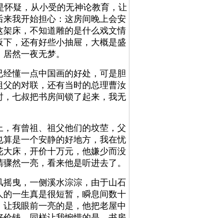
儿，很是怀疑，从小受的无神论教育，让
后来我开始担心：这房间晚上会安
这架床，不知道雕的是什么戏文情
板下，还有好些小抽屉，大概是盛
，居然一夜无梦。
经懂一点中国画的好处，可是胆
祖父的对联，还有当时的总理曹汝
时，七叔把书房间锁了起来，我无
，有曾祖、祖父他们的坟茔，父
也算是一个安静的好地方，我在忧
花大床，开价十万元，他嫌少而没
睛骤然一亮，看来他是听进去了。
摇曳，一侧溪水淙淙，由于山石
人的一生真是很短暂，瞬息间数十
，让我眼前一亮的是，他把老屋中
好价钱。同样让我惋惜的是，书房