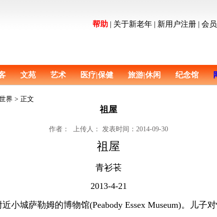
帮助
|
关于新老年
|
新用户注册
|
会
客
文苑
艺术
医疗|保健
旅游|休闲
纪念馆
青衫看世界 > 正文
祖屋
作者：
上传人：
发表时间：2014-09-30
祖屋
青衫苌
2
013-4-21
勒姆的博物馆(Peabody Essex Museum)。