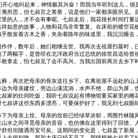
hunted！”他们开心地叫起来，神情极其兴奋！而我当年听到这
匪夷所思，但七叔言之凿凿，说是他们一家都亲眼所见。
家里的人，才不会有事呢。七叔走后，我花很长时间打量
吉祥如意的故事，人物和花鸟非常繁复。在床前的镂空花
似乎散发着古木之香，夹杂着陈年的味道里，我沉沉睡去
伴，数年后，她们相继去世。我再次去祖屋扫墓时，已
挑了两幅字，是曾经在北洋政府当过总统的徐世昌送给曾
不敢拿走，怕七叔见了会不高兴。当我出国前再次去乡下
，再次把母亲的骨灰送往乡下。在离祖屋不远处的山上
林边为母亲建坟，旁边山溪流淌，水声不绝，群山为屏，
七叔家的灶间吃饭，我听七叔说起有博物馆要买家里的雕
对七叔讲这些东西多漂亮，可要保护好了，我见到七叔眼
为母亲上坟。母亲的坟前已经绿草浓郁，周围竹林随风
在山水之间寻觅母亲的音容，也仿佛在这里得到了回馈。
舒舒坦坦随遇而安可矣。这期间的变化是，七叔盖了新屋
看上去很别致。那架大床已经不见了，我猜想被七叔卖了