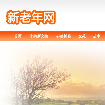
首页
时评|新文摘
专栏|博客
文苑
艺术