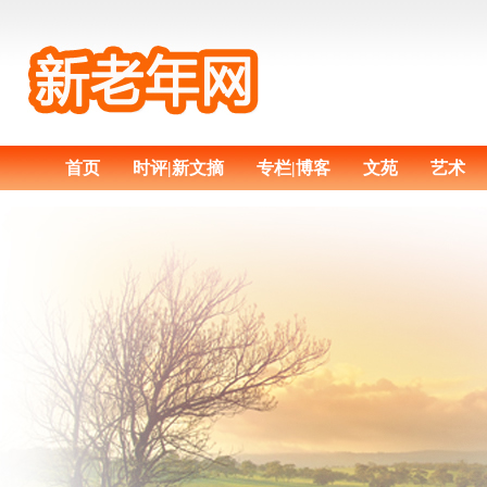
首页
时评|新文摘
专栏|博客
文苑
艺术