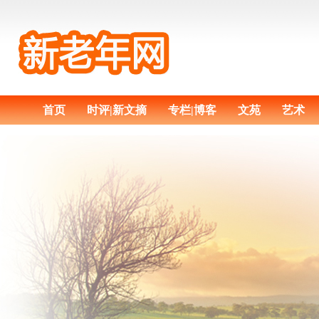
首页
时评|新文摘
专栏|博客
文苑
艺术