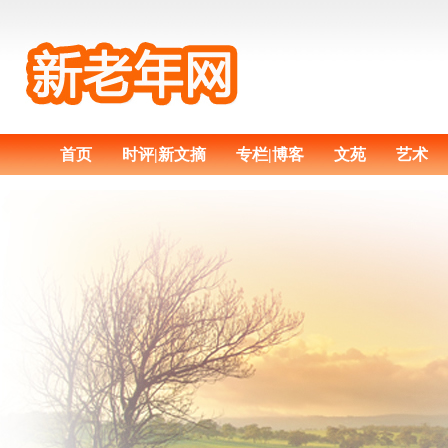
首页
时评|新文摘
专栏|博客
文苑
艺术