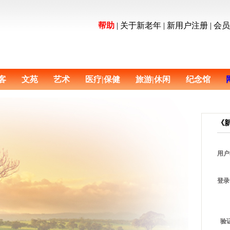
帮助
|
关于新老年
|
新用户注册
|
会
客
文苑
艺术
医疗|保健
旅游|休闲
纪念馆
《
用户
登录
验