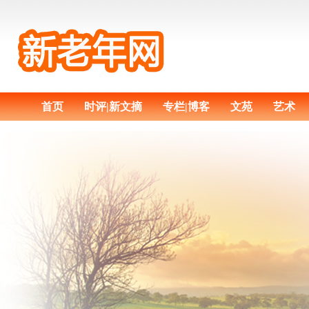
首页
时评|新文摘
专栏|博客
文苑
艺术