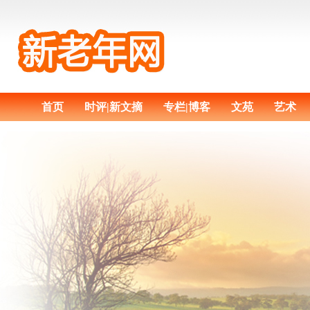
首页
时评|新文摘
专栏|博客
文苑
艺术