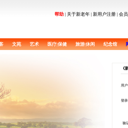
帮助
|
关于新老年
|
新用户注册
|
会
客
文苑
艺术
医疗|保健
旅游|休闲
纪念馆
《
用户
登录
验