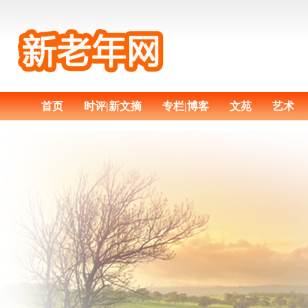
首页
时评|新文摘
专栏|博客
文苑
艺术