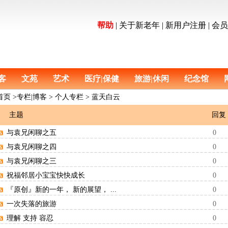
帮助
|
关于新老年
|
新用户注册
|
会
客
文苑
艺术
医疗|保健
旅游|休闲
纪念馆
首页
>
专栏|博客 > 个人专栏 > 蓝天白云
主题
回复
与袁兄闲聊之五
0
与袁兄闲聊之四
0
与袁兄闲聊之三
0
祝福邻居小宝宝快快成长
0
『原创』新的一年， 新的展望， ...
0
一次失落的旅游
0
理解 支持 容忍
0