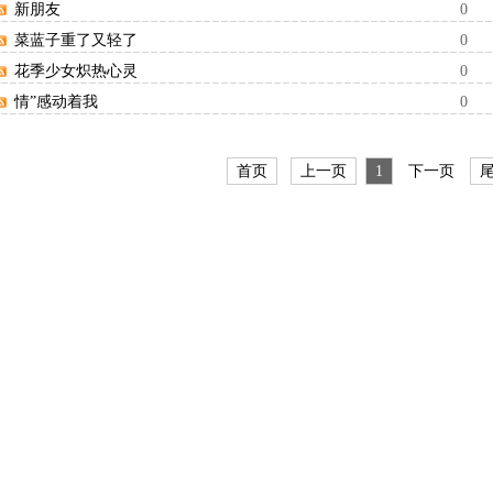
新朋友
0
菜蓝子重了又轻了
0
花季少女炽热心灵
0
情”感动着我
0
首页
上一页
1
下一页