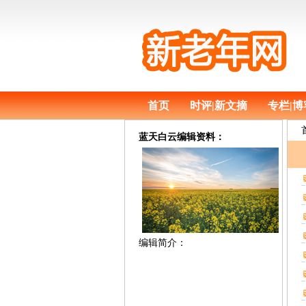
首页
时评|新文摘
专栏|博
蓝天白云编辑资料：
编辑简介：